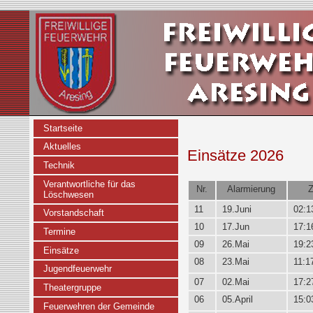
Startseite
Aktuelles
Einsätze 2026
Technik
Verantwortliche für das
Nr.
Alarmierung
Z
Löschwesen
11
19.Juni
02:1
Vorstandschaft
10
17.Jun
17:1
Termine
09
26.Mai
19:2
Einsätze
08
23.Mai
11:1
Jugendfeuerwehr
07
02.Mai
17:2
Theatergruppe
06
05.April
15:0
Feuerwehren der Gemeinde