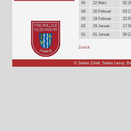
05
22.März
02:2
04
20.Februar
03:2
03
19.Februar
22:5
02
29.Januar
17:5
01
01.Januar
00:2
Zurück
© Stefan Zündl, Stefan Lesny, Bir