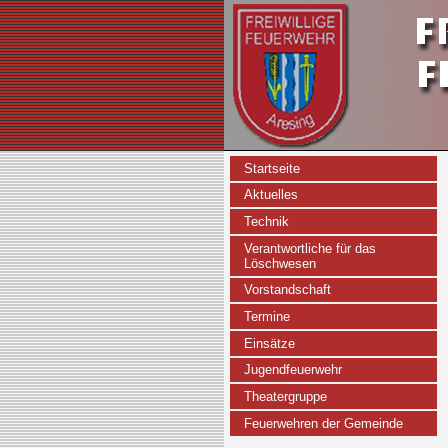
Startseite
Aktuelles
Technik
Verantwortliche für das
Löschwesen
Vorstandschaft
Termine
Einsätze
Jugendfeuerwehr
Theatergruppe
Feuerwehren der Gemeinde