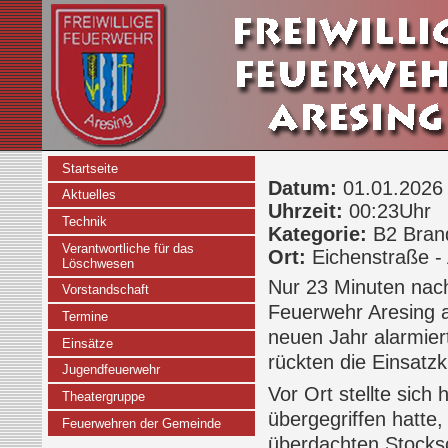
Startseite
Datum:
01.01.2026
Aktuelles
Uhrzeit:
00:23Uhr
Technik
Kategorie:
B2 Bran
Verantwortliche für das
Ort:
Eichenstraße - 
Löschwesen
Nur 23 Minuten nach
Vorstandschaft
Feuerwehr Aresing a
Termine
neuen Jahr alarmier
Einsätze
rückten die Einsatzk
Jugendfeuerwehr
Vor Ort stellte sich
Theatergruppe
übergegriffen hatte,
Feuerwehren der Gemeinde
überdachten Stocksc