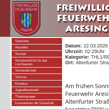
Startseite
Datum:
22.03.2026
Aktuelles
Uhrzeit:
02:29Uhr
Technik
Kategorie:
THL1/RD2
Verantwortliche für das
Ort:
Altenfurter Str
Löschwesen
Vorstandschaft
Termine
Einsätze
Am frühen Sonn
Jugendfeuerwehr
Feuerwehr Aresi
Theatergruppe
Altenfurter Stra
Feuerwehren der Gemeinde