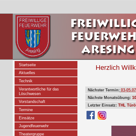
Startseite
Herzlich Will
Aktuelles
Technik
Verantwortliche für das
Nächster Termin:
03-05.0
Löschwesen
Nächste Monatsübung:
10
Vorstandschaft
Letzter Einsatz:
THL Türö
Termine
Einsätze
Jugendfeuerwehr
Theatergruppe